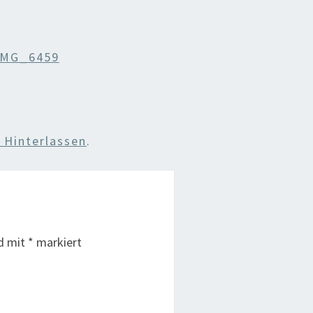
IMG_6459
Hinterlassen
.
nd mit
*
markiert