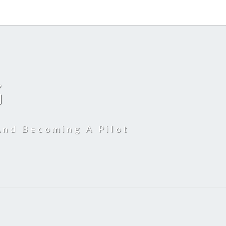
G
And Becoming A Pilot