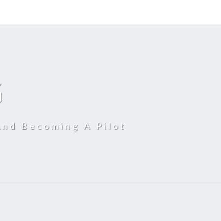
G
And Becoming A Pilot