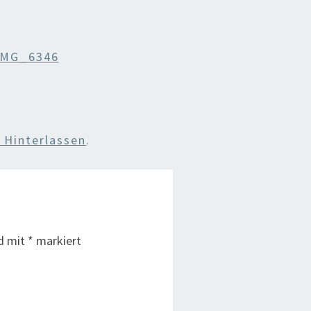
IMG_6346
Hinterlassen
.
nd mit
*
markiert