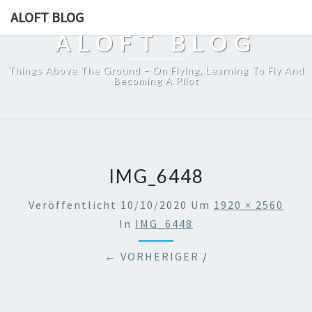
ALOFT BLOG
ALOFT BLOG
Things Above The Ground – On Flying, Learning To Fly And
Becoming A Pilot
IMG_6448
Veröffentlicht
10/10/2020
Um
1920 × 2560
In
IMG_6448
← VORHERIGER
/