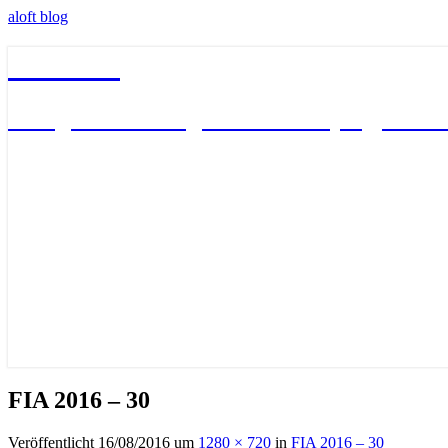
aloft blog
aloft blog
Things above the ground – on flying, learni
FIA 2016 – 30
Veröffentlicht
16/08/2016
um
1280 × 720
in
FIA 2016 – 30