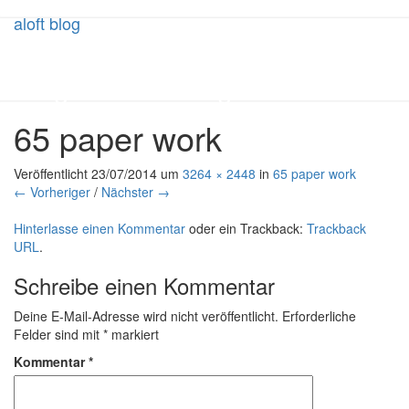
aloft blog
aloft blog
Things above the ground – on
flying, learning to fly and
65 paper work
becoming a pilot
Veröffentlicht
23/07/2014
um
3264 × 2448
in
65 paper work
← Vorheriger
/
Nächster →
Hinterlasse einen Kommentar
oder ein Trackback:
Trackback
URL
.
Schreibe einen Kommentar
Deine E-Mail-Adresse wird nicht veröffentlicht.
Erforderliche
Felder sind mit
*
markiert
Kommentar
*