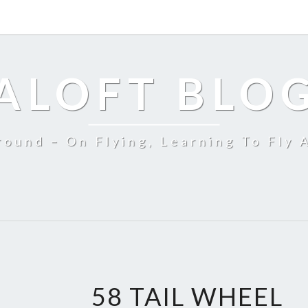
ALOFT BLO
ound – On Flying, Learning To Fly 
58 TAIL WHEEL