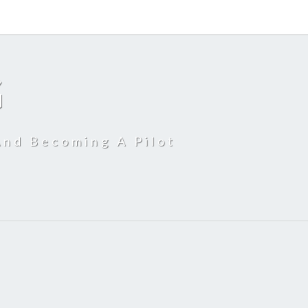
G
And Becoming A Pilot