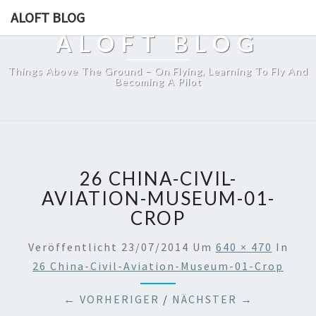
ALOFT BLOG
ALOFT BLOG
Things Above The Ground – On Flying, Learning To Fly And
Becoming A Pilot
26 CHINA-CIVIL-
AVIATION-MUSEUM-01-
CROP
Veröffentlicht
23/07/2014
Um
640 × 470
In
26 China-Civil-Aviation-Museum-01-Crop
← VORHERIGER
/
NÄCHSTER →