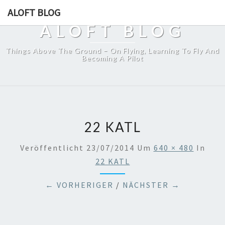
ALOFT BLOG
ALOFT BLOG
Things Above The Ground – On Flying, Learning To Fly And
Becoming A Pilot
22 KATL
Veröffentlicht
23/07/2014
Um
640 × 480
In
22 KATL
← VORHERIGER
/
NÄCHSTER →