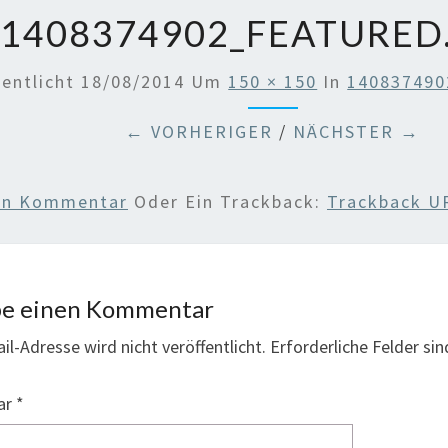
1408374902_FEATURED
fentlicht
18/08/2014
Um
150 × 150
In
140837490
← VORHERIGER
/
NÄCHSTER →
nen Kommentar
Oder Ein Trackback:
Trackback U
be einen Kommentar
il-Adresse wird nicht veröffentlicht.
Erforderliche Felder si
ar
*