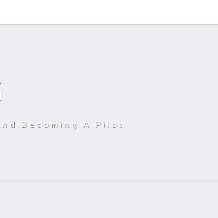
G
And Becoming A Pilot