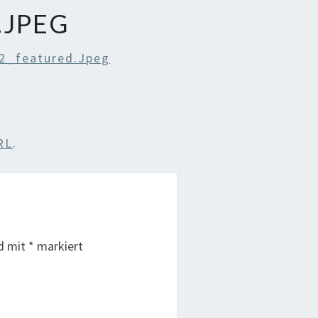
.JPEG
2_featured.jpeg
RL
.
nd mit
*
markiert