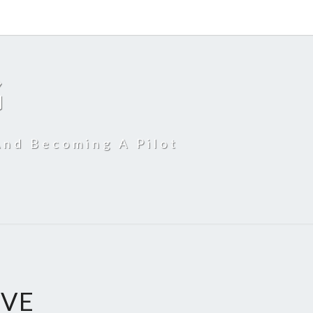
G
And Becoming A Pilot
OVE