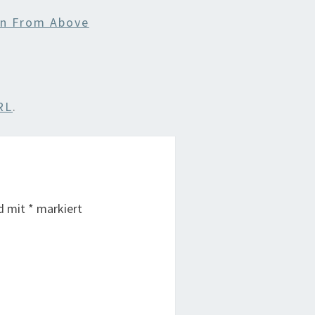
in From Above
RL
.
nd mit
*
markiert