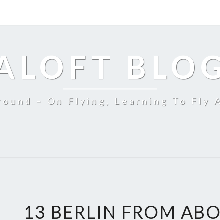
ALOFT BLO
ound – On Flying, Learning To Fly 
13 BERLIN FROM AB