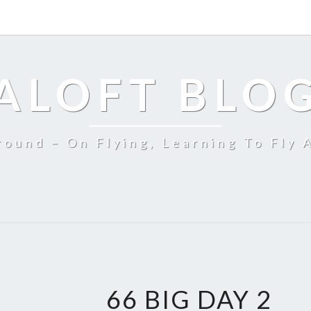
ALOFT BLO
ound – On Flying, Learning To Fly 
66 BIG DAY 2