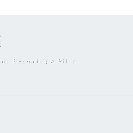
G
And Becoming A Pilot