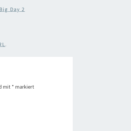
Big Day 2
RL
.
nd mit
*
markiert