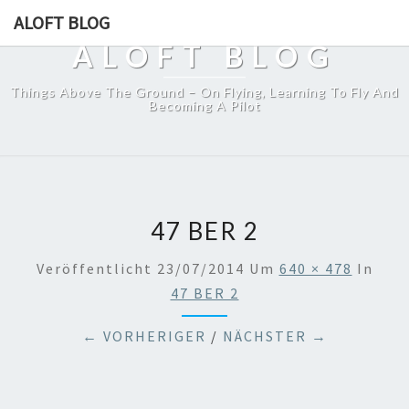
ALOFT BLOG
ALOFT BLOG
Things Above The Ground – On Flying, Learning To Fly And
Becoming A Pilot
47 BER 2
Veröffentlicht
23/07/2014
Um
640 × 478
In
47 BER 2
← VORHERIGER
/
NÄCHSTER →