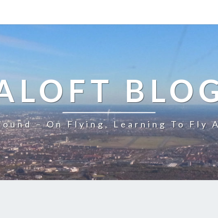
ALOFT BLO
ound – On Flying, Learning To Fly 