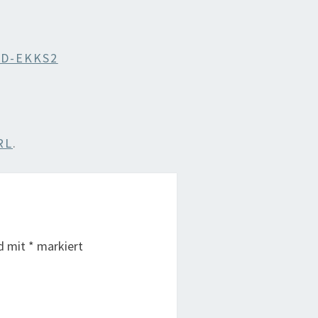
 D-EKKS2
RL
.
nd mit
*
markiert