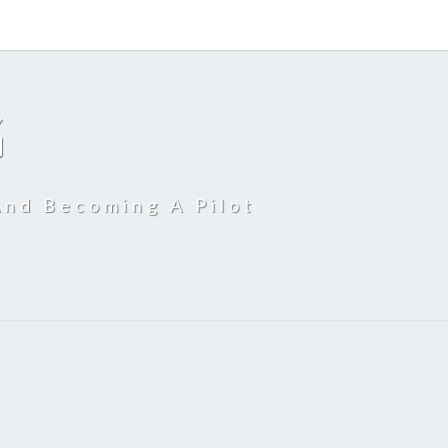
G
And Becoming A Pilot