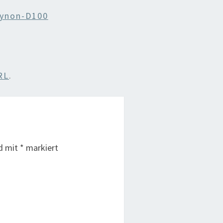
Dynon-D100
RL
.
nd mit
*
markiert