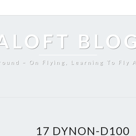
ALOFT BLO
ound – On Flying, Learning To Fly 
17 DYNON-D100